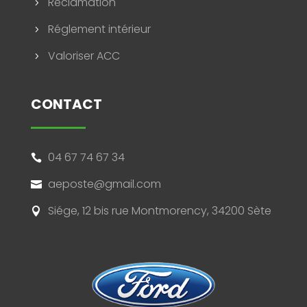
Réclamation
5
Réglement intérieur
5
Valoriser ACC
5
CONTACT
04 67 74 67 34

aeposte@gmail.com

Siége, 12 bis rue Montmorency, 34200 Sète
