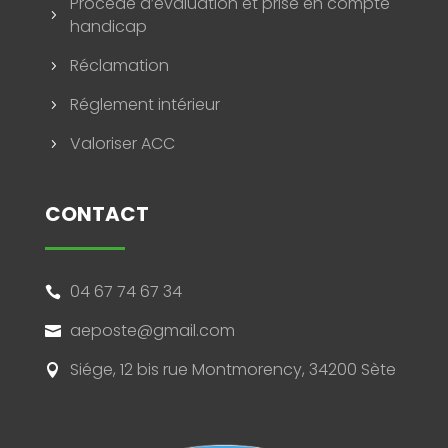
Procédé d’évaluation et prise en compte
5
handicap
Réclamation
5
Réglement intérieur
5
Valoriser ACC
5
CONTACT
04 67 74 67 34

aeposte@gmail.com

Siége, 12 bis rue Montmorency, 34200 Sète
