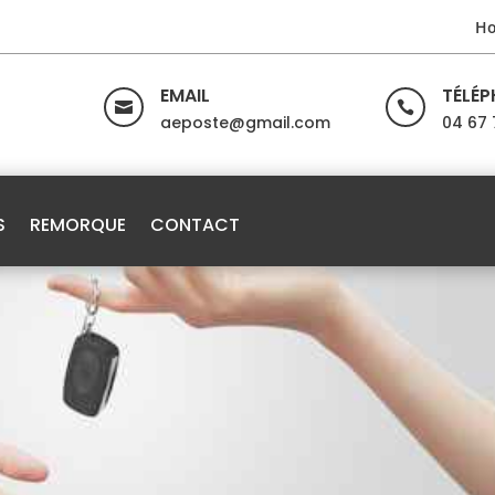
Ho
EMAIL
TÉLÉP


aeposte@gmail.com
04 67 
S
REMORQUE
CONTACT