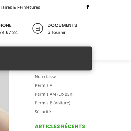
raires & Fermetures
SUIVEZ-NOUS
HONE
DOCUMENTS
0
Follows
i
74 67 34
à fournir
0
Followers
CATÉGORIES
Code
Non classé
Permis A
Permis AM (Ex-BSR)
Permis B (Voiture)
Sécurité
ARTICLES RÉCENTS