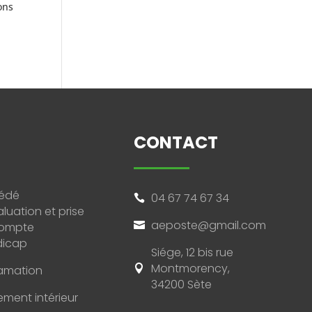
ons
CONTACT
édé
04 67 74 67 34

luation et prise
aeposte@gmail.com
compte

dicap
Siége, 12 bis rue
Montmorency,
lamation

34200 Sète
ement intérieur