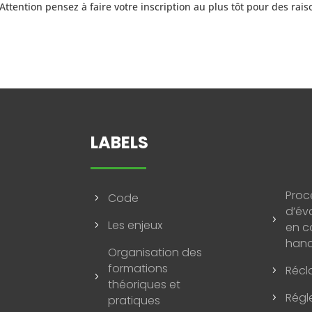
 Attention pensez à faire votre inscription au plus tôt pour des rais
LABELS
Proc
Code
5
d’éva
5
Les enjeux
en 
5
han
Organisation des
formations
Réc
5
5
théoriques et
Régl
5
pratiques