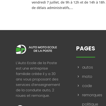
vendredi 7 juillet, de 9h à 12h et de 14h à 18h
de délais administratifs,...
PAGES
L’Auto Ecole de la Poste
autos
5
est une entreprise
familiale créée il y a 30
moto
5
ans vous proposant des
services d’enseignement
code
5
de la conduite auto, 2
remorques
5
roues et remorque.
politique