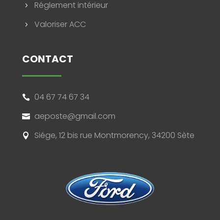
Réglement intérieur
5
Valoriser ACC
5
CONTACT
04 67 74 67 34

aeposte@gmail.com

Siége, 12 bis rue Montmorency, 34200 Sète
