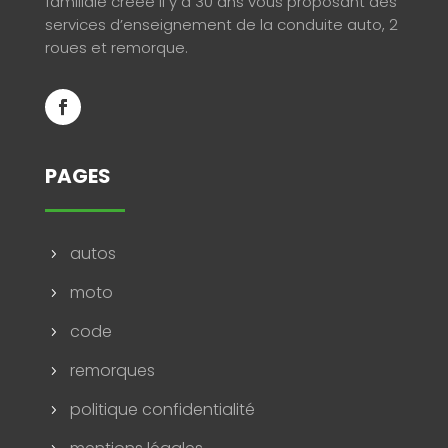
familiale créée il y a 30 ans vous proposant des
services d’enseignement de la conduite auto, 2
roues et remorque.
PAGES
autos
5
moto
5
code
5
remorques
5
politique confidentialité
5