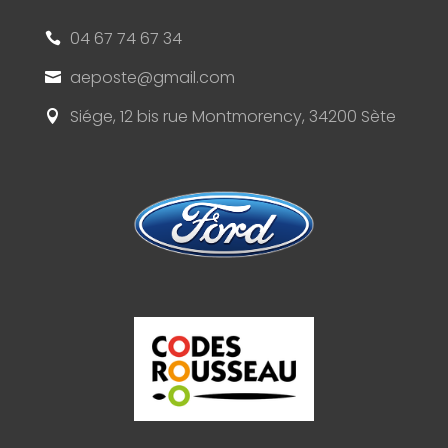
04 67 74 67 34

aeposte@gmail.com

Siége, 12 bis rue Montmorency, 34200 Sète
