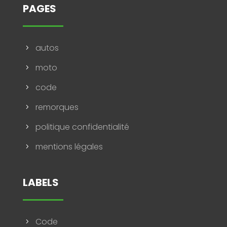
PAGES
autos
5
moto
5
code
5
remorques
5
politique confidentialité
5
mentions légales
5
LABELS
Code
5