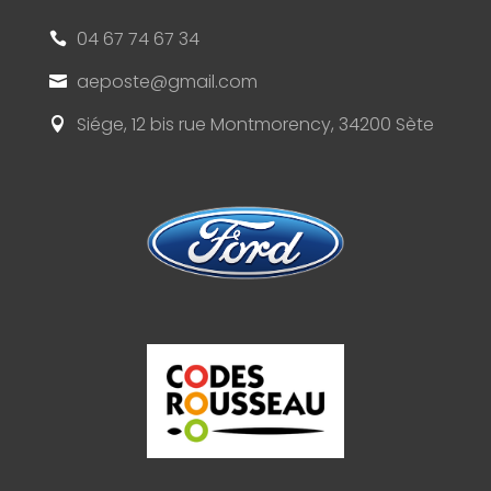
04 67 74 67 34

aeposte@gmail.com

Siége, 12 bis rue Montmorency, 34200 Sète
