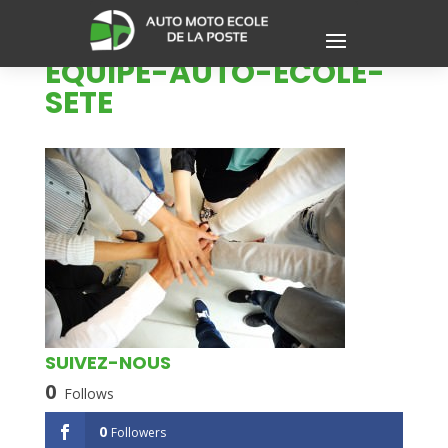
EQUIPE-AUTO-ECOLE-
SETE
SUIVEZ-NOUS
0
Follows
0
Followers