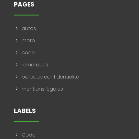
PAGES
autos
5
moto
5
code
5
remorques
5
politique confidentialité
5
mentions légales
5
LABELS
Code
5